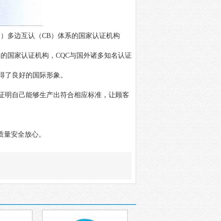
E）多边互认（CB）体系的国家认证机构
M）的国家认证机构，CQC与国外诸多知名认证
得了良好的国际形象。
。证明自己能够生产出符合相应标准，让顾客
品质量安全放心。