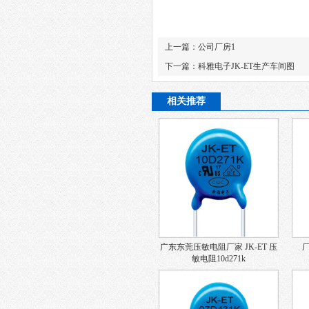
上一篇：
公司厂房1
下一篇：
科雅电子JK-ET生产车间图
相关推荐
广东东莞压敏电阻厂家 JK-ET 压
厂
敏电阻10d271k