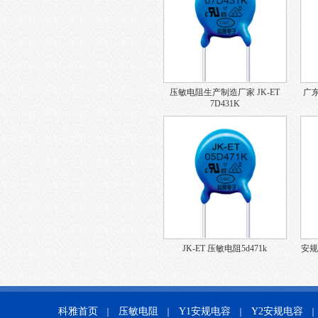
压敏电阻生产制造厂家 JK-ET
广东
7D431K
JK-ET 压敏电阻5d471k
安规y
科雅首页
压敏电阻
Y1安规电容
Y2安规电容
｜
｜
｜
｜